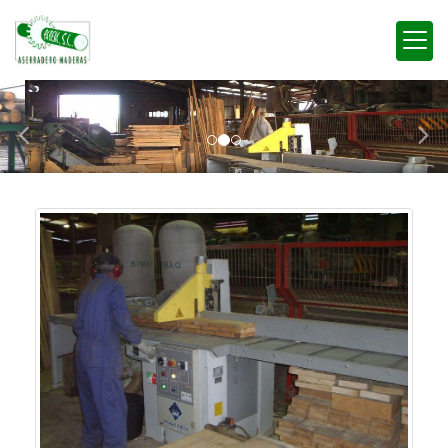
prev
next