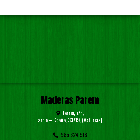
Maderas Parem
Jarrio, s/n,
arrio – Coaña
,
33719
,
(Asturias)
985 624 918